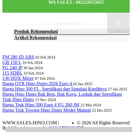
WA SALES : 082220555057
Produk Rekomendasi
Artikel Rekomendasi
FM 280 JD ABS
02 Feb 2024
GB 150 L
10 Feb 2024
FG 240 JP
30 Jan 2024
115 SDBL
10 Feb 2024
136 HDX Mixer
07 Feb 2024
Harga OTR Hino Dutro 2026 Euro 4
02 Jan 2025
Harga Hino 500 FL, Spesifikasi dan Simulasi Kreditnya
27 Jan 2025
Harga Hino Dutro Bak Besi, Bak Kayu, Losbak dan Spesifikasi
Truk Hino Dutro
13 Nov 2024
Harga Truk Hino 500 Euro 4 FG 260 JM
22 Mar 2024
Harga Truk Towing Hino Dutro Model Manual
22 Des 2025
WWW.SALES-HINO.COM |
© 2026 All Rights Reserved
Build & maintenance by
SALATIGAWEB