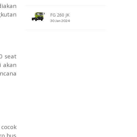
diakan
kutan
FG 260 JK
30 Jan 2024
0 seat
i akan
encana
cocok
ro bus