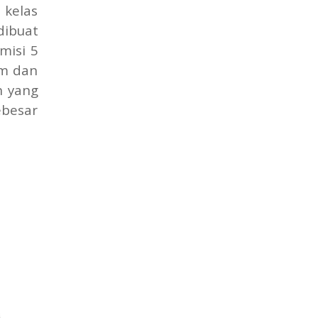
 kelas
dibuat
misi 5
pm dan
n yang
ebesar