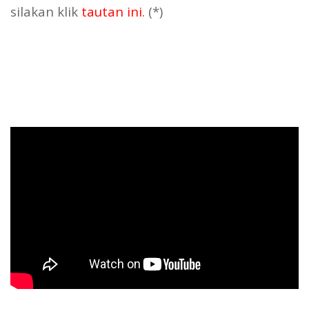
silakan klik
tautan ini
.
(*)