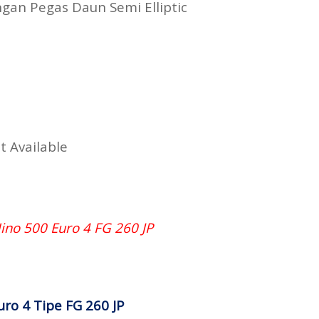
e dengan Pegas Daun Semi Elliptic
640
 16.000
vailable
k : Not Available
able
 Hino 500 Euro 4 FG 260 JP
ro 4 Tipe FG 260 JP