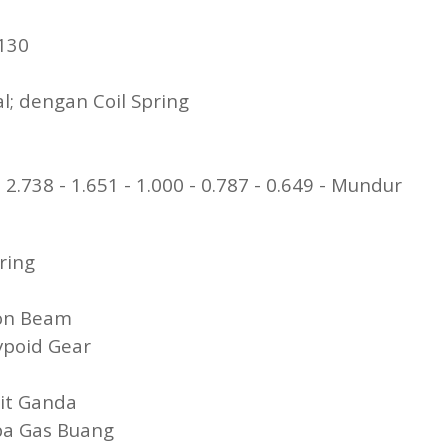
12 x 130
unggal; dengan Coil Spring
380
 2.738 - 1.651 - 1.000 - 0.787 - 0.649 - Mundur
ower Steering
) : 9,6
I-Section Beam
g Type Hypoid Gear
: 6.428
 Sirkuit Ganda
ada Pipa Gas Buang