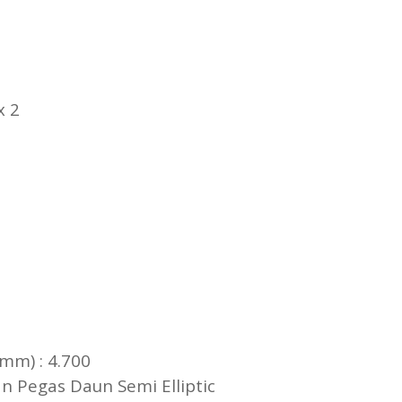
ake
65
PR
6+1
V - 65 Ah x 2
200
: 5.530
700
750
: 2.050
 : 1.835
80
890
akang (mm) : 4.700
dengan Pegas Daun Semi Elliptic