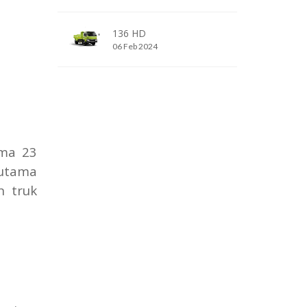
136 HD
06 Feb 2024
ama 23
utama
n truk