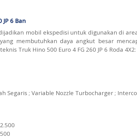
0 JP 6 Ban
dijadikan mobil ekspedisi untuk digunakan di area
n yang membutuhkan daya angkut besar menca
 teknis Truk Hino 500 Euro 4 FG 260 JP 6 Roda 4X2:
) : 108
 48
h Segaris ; Variable Nozzle Turbocharger ; Intercoo
GR + DOC
 260 / 2.500
: 81 / 1.500