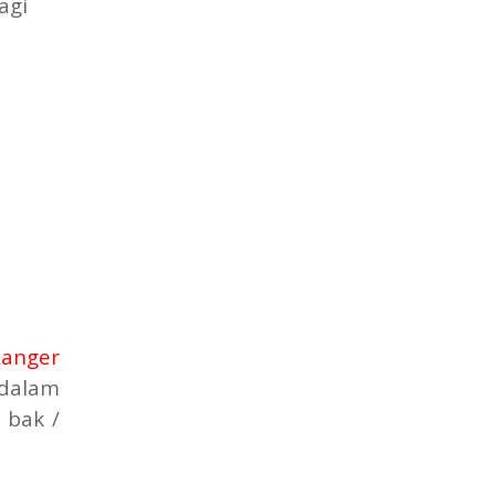
agi
Ranger
 dalam
 bak /