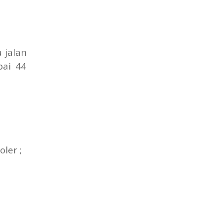
 jalan
pai 44
ler ;